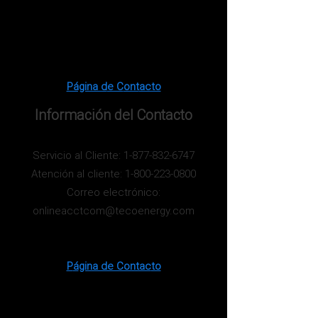
Página d
e C
ont
acto
Información del Contacto
Servicio al Cliente:
1-877-832-6747
Atención al cliente:
1-800-223-0800
Correo electrónico:
onlineacctcom@tecoenergy.com
P
á
gina de Contac
to
Compañía de Gasolina de la Florida