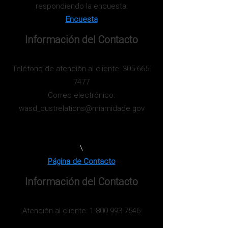
respondiendo la encuesta:
Encuesta
Información del Contacto
Teléfono de atención al cliente:
305-665-
7477
Correo electrónico:
wasd_custrelations
@miamidade.gov
\
Página de Contacto
Información del Contacto
Atención al cliente:
1-800-993-7546